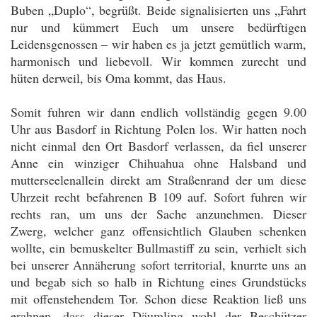
Buben „Duplo“, begrüßt. Beide signalisierten uns „Fahrt
nur und kümmert Euch um unsere bedürftigen
Leidensgenossen – wir haben es ja jetzt gemütlich warm,
harmonisch und liebevoll. Wir kommen zurecht und
hüten derweil, bis Oma kommt, das Haus.
Somit fuhren wir dann endlich vollständig gegen 9.00
Uhr aus Basdorf in Richtung Polen los. Wir hatten noch
nicht einmal den Ort Basdorf verlassen, da fiel unserer
Anne ein winziger Chihuahua ohne Halsband und
mutterseelenallein direkt am Straßenrand der um diese
Uhrzeit recht befahrenen B 109 auf. Sofort fuhren wir
rechts ran, um uns der Sache anzunehmen. Dieser
Zwerg, welcher ganz offensichtlich Glauben schenken
wollte, ein bemuskelter Bullmastiff zu sein, verhielt sich
bei unserer Annäherung sofort territorial, knurrte uns an
und begab sich so halb in Richtung eines Grundstücks
mit offenstehendem Tor. Schon diese Reaktion ließ uns
erahnen, dass dieser Däumling wohl der Beschützer