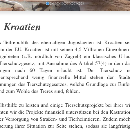
Kroatien
s Teilrepublik des ehemaligen Jugoslawien ist Kroatien se
 in der EU. Kroatien ist mit seinen 4,5 Millionen Einwohner
gebieten (z.B. nördlich von Zagreb) ein klassisches Urlau
 Tierschutzgesetz, mit Ausnahme des Artikel 57(4) in dem d
zungen nach 60 Tagen erlaubt ist. Der Tierschutz i
 entsprechend wenig finanzielle Mittel stehen den Städ
ungen des Tierschutzgesetzes, welche Grundlage zur Einfo
nd zum Wohle des Tieres sind, fehlen.
bsthilfe zu leisten und einige Tierschutzprojekte bei ihrer w
en wir die Projekte finanziell unterstützen bei den Kastrati
 der Versorgung von Straßen- und Tierheimtieren. Zudem möch
rung ihrer Situation zur Seite stehen, sodass sie langfristi