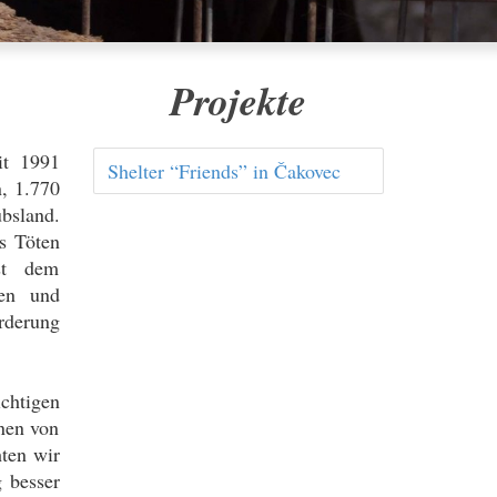
Projekte
it 1991
Shelter “Friends” in Čakovec
n, 1.770
bsland.
as Töten
st dem
ten und
rderung
ichtigen
onen von
ten wir
g besser