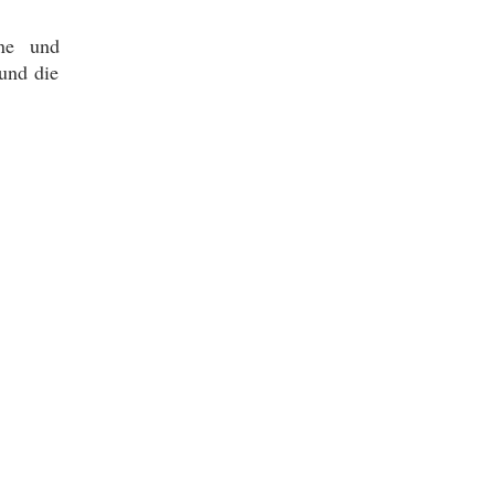
ine und
und die