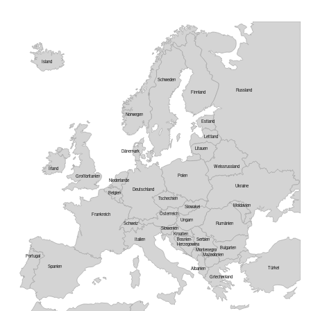
Island
Schweden
Russland
Finnland
Norwegen
Estland
Lettland
Litauen
Dänemark
Weissrussland
Irland
Polen
Großbritanien
Niederlande
Ukraine
Deutschland
Belgien
Tschechien
Moldavien
Slowakei
Österreich
Frankreich
Ungarn
Schweiz
Rumänien
Slowenien
Kroatien
Italien
Bosnien-
Serbien
Herzegowina
Bulgarien
Montenegro
Mazedonien
Portugal
Spanien
Türkei
Albanien
Griechenland