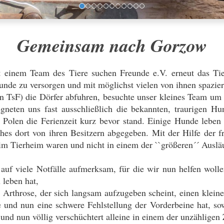
Gemeinsam nach Gorzow
einem Team des Tiere suchen Freunde e.V. erneut das Tie
nde zu versorgen und mit möglichst vielen von ihnen spazie
n TsF) die Dörfer abfuhren, besuchte unser kleines Team um 
neten uns fast ausschließlich die bekannten, traurigen H
n Polen die Ferienzeit kurz bevor stand. Einige Hunde leben
dort von ihren Besitzern abgegeben. Mit der Hilfe der frei
im Tierheim waren und nicht in einem der ``größeren´´ Ausläu
uf viele Notfälle aufmerksam, für die wir nun helfen wolle
 leben hat,
d Arthrose, der sich langsam aufzugeben scheint, einen kle
und nun eine schwere Fehlstellung der Vorderbeine hat, s
und nun völlig verschüchtert alleine in einem der unzähligen