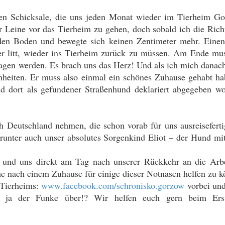
en Schicksale, die uns jeden Monat wieder im Tierheim G
der Leine vor das Tierheim zu gehen, doch sobald ich die Ri
 den Boden und bewegte sich keinen Zentimeter mehr. Einen
ter litt, wieder ins Tierheim zurück zu müssen. Am Ende mus
agen werden. Es brach uns das Herz! Und als ich mich danach 
nheiten. Er muss also einmal ein schönes Zuhause gehabt h
d dort als gefundener Straßenhund deklariert abgegeben w
 Deutschland nehmen, die schon vorab für uns ausreisefert
darunter auch unser absolutes Sorgenkind Eliot – der Hund m
 und uns direkt am Tag nach unserer Rückkehr an die Arb
che nach einem Zuhause für einige dieser Notnasen helfen zu 
 Tierheims:
www.facebook.com/schronisko.gorzow
vorbei und
ngt ja der Funke über!? Wir helfen euch gern beim Erst